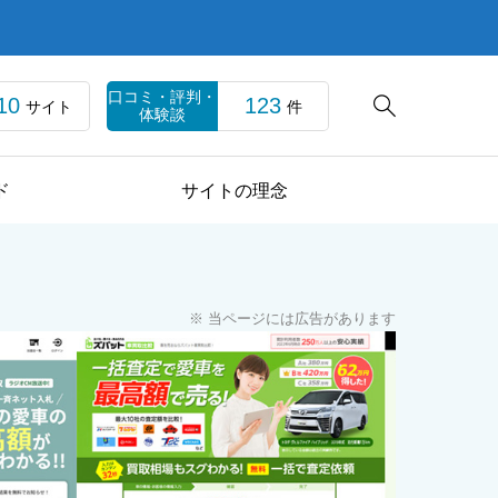
口コミ・評判・
10
123

サイト
件
体験談
ド
サイトの理念
※ 当ページには広告があります