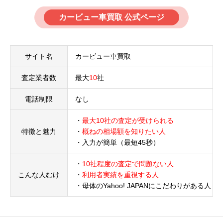
カービュー車買取 公式ページ
サイト名
カービュー車買取
査定業者数
最大
10
社
電話制限
なし
・
最大10社の査定が受けられる
特徴と魅力
・
概ねの相場額を知りたい人
・入力が簡単（最短45秒）
・
10社程度の査定で問題ない人
こんな人むけ
・
利用者実績を重視する人
・母体のYahoo! JAPANにこだわりがある人