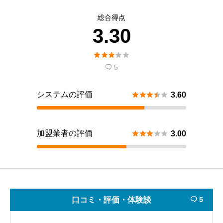
総合得点
3.30





5

システムの評価





3.60
加盟業者の評価





3.00
口コミ・評価・体験談
5
